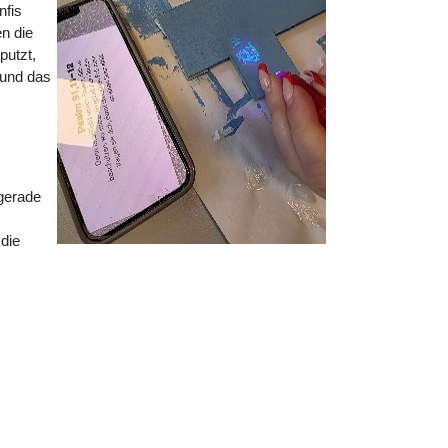
nfis
en die
putzt,
 und das
gerade
 die