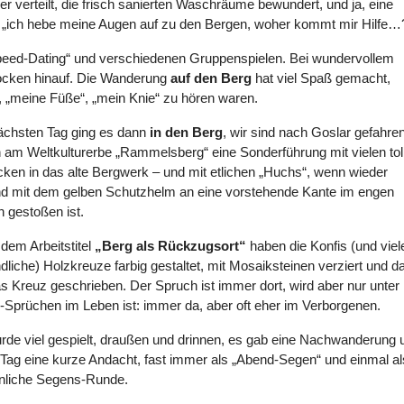
 verteilt, die frisch sanierten Waschräume bewundert, und ja, eine
„ich hebe meine Augen auf zu den Bergen, woher kommt mir Hilfe…
Speed-Dating“ und verschiedenen Gruppenspielen. Bei wundervollem
ocken hinauf. Die Wanderung
auf den Berg
hat viel Spaß gemacht,
“, „meine Füße“, „mein Knie“ zu hören waren.
chsten Tag ging es dann
in den Berg
, wir sind nach Goslar gefahre
n am Weltkulturerbe „Rammelsberg“ eine Sonderführung mit vielen tol
icken in das alte Bergwerk – und mit etlichen „Huchs“, wenn wieder
d mit dem gelben Schutzhelm an eine vorstehende Kante im engen
n gestoßen ist.
 dem Arbeitstitel
„Berg als Rückzugsort“
haben die Konfis (und viel
dliche) Holzkreuze farbig gestaltet, mit Mosaiksteinen verziert und 
s Kreuz geschrieben. Der Spruch ist immer dort, wird aber nur unter U
-Sprüchen im Leben ist: immer da, aber oft eher im Verborgenen.
rde viel gespielt, draußen und drinnen, es gab eine Nachwanderung 
 Tag eine kurze Andacht, fast immer als „Abend-Segen“ und einmal al
nliche Segens-Runde.