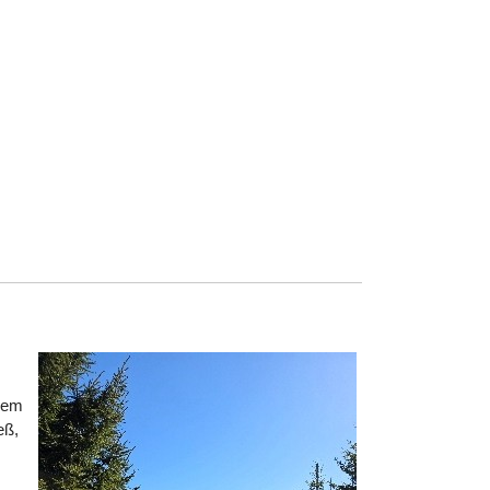
esem
eß,