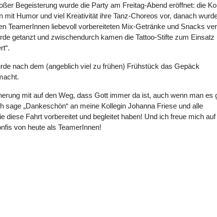
roßer Begeisterung wurde die Party am Freitag-Abend eröffnet: die Ko
en mit Humor und viel Kreativität ihre Tanz-Choreos vor, danach wurd
en TeamerInnen liebevoll vorbereiteten Mix-Getränke und Snacks ver
rde getanzt und zwischendurch kamen die Tattoo-Stifte zum Einsatz
t“.
urde nach dem (angeblich viel zu frühen) Frühstück das Gepäck
macht.
nerung mit auf den Weg, dass Gott immer da ist, auch wenn man es 
Ich sage „Dankeschön“ an meine Kollegin Johanna Friese und alle
diese Fahrt vorbereitet und begleitet haben! Und ich freue mich auf
Konfis von heute als TeamerInnen!