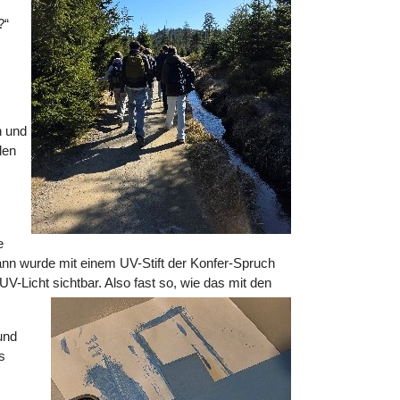
?“
n und
len
e
dann wurde mit einem UV-Stift der Konfer-Spruch
V-Licht sichtbar. Also fast so, wie das mit den
und
s