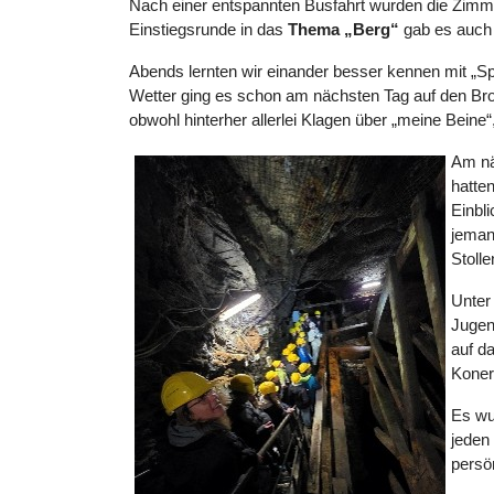
Nach einer entspannten Busfahrt wurden die Zimmer
Einstiegsrunde in das
Thema „Berg“
gab es auch 
Abends lernten wir einander besser kennen mit „
Wetter ging es schon am nächsten Tag auf den Br
obwohl hinterher allerlei Klagen über „meine Beine
Am nä
hatte
Einbl
jeman
Stolle
Unter
Jugen
auf da
Koner
Es wu
jeden
persö