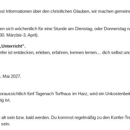
st Informationen über den christlichen Glauben, wir machen gemein
effen sich wöchentlich für eine Stunde am Dienstag, oder Donnersta
0. Märzbis-3. April).
Unterricht“.
onfer ist entdecken, erleben, erfahren, kennen lernen… dich selbst u
6. Mai 2027.
, voraussichtlich fünf Tagenach Torfhaus im Harz, wird ein Unkostenbe
g ist.
e alt sein bzw. bald werden. Du kommst regelmäßig zu den Konfer-Tre
 sein.